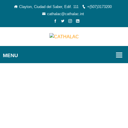
Clayton, Ciudad del Saber, Edif. 111
+(507)3173200
cathalac@cathalac.int