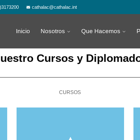
)3173200
cathalac@cathalac.int
Inicio
Nosotros
Que Hacemos
P
uestro Cursos y Diplomad
CURSOS