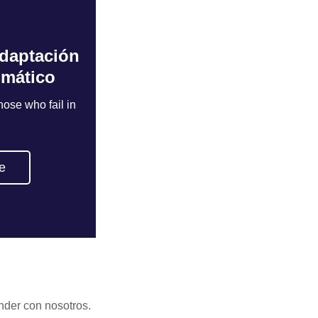
daptación
daptación
imático
imático
ose who fail in
ose who fail in
e
e
nder con nosotros.