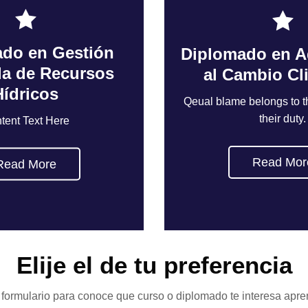
do en Gestión
do en Gestión
Diplomado en A
Diplomado en A
da de Recursos
da de Recursos
al Cambio Cl
al Cambio Cl
Hídricos
Hídricos
Qeual blame belongs to th
Qeual blame belongs to th
their duty.
their duty.
tent Text Here
tent Text Here
Read Mor
Read Mor
Read More
Read More
Elije el de tu preferencia
formulario para conoce que curso o diplomado te interesa apre