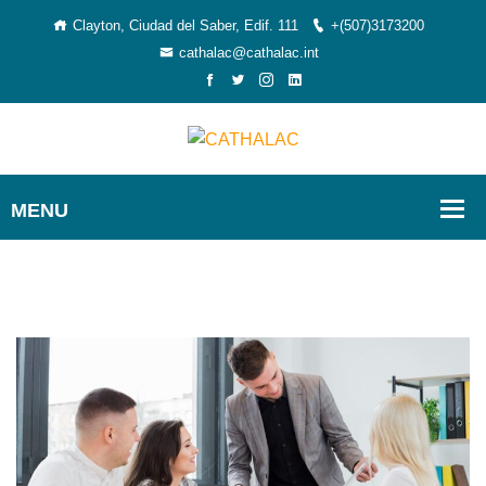
Clayton, Ciudad del Saber, Edif. 111
+(507)3173200
cathalac@cathalac.int