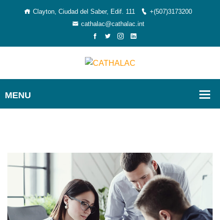
Clayton, Ciudad del Saber, Edif. 111
+(507)3173200
cathalac@cathalac.int