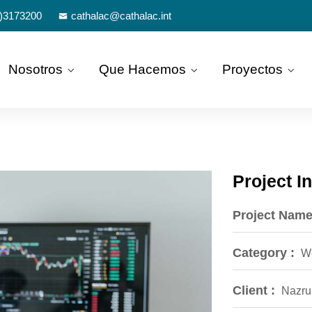
)3173200
cathalac@cathalac.int
Nosotros
Que Hacemos
Proyectos
Project I
Project Name
Category :
W
Client :
Nazru