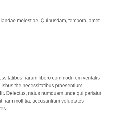
pudiandae molestiae. Quibusdam, tempora, amet.
essitatibus harum libero commodi rem veritatis
r isbus the necessitatibus praesentium
lit. Delectus, natus numquam unde qui pariatur
nt nam mollitia, accusantium voluptates
res