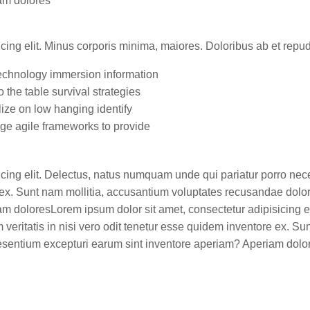
am dolores
icing elit. Minus corporis minima, maiores. Doloribus ab et re
chnology immersion information
o the table survival strategies
lize on low hanging identify
ge agile frameworks to provide
icing elit. Delectus, natus numquam unde qui pariatur porro nec
e ex. Sunt nam mollitia, accusantium voluptates recusandae dolo
m doloresLorem ipsum dolor sit amet, consectetur adipisicing e
veritatis in nisi vero odit tenetur esse quidem inventore ex. Su
esentium excepturi earum sint inventore aperiam? Aperiam dolo