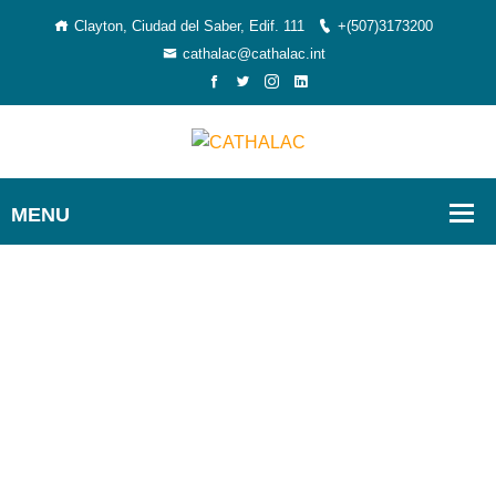
Clayton, Ciudad del Saber, Edif. 111
+(507)3173200
cathalac@cathalac.int