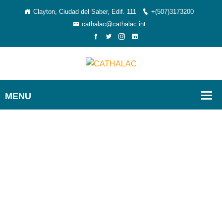
Clayton, Ciudad del Saber, Edif. 111
+(507)3173200
cathalac@cathalac.int