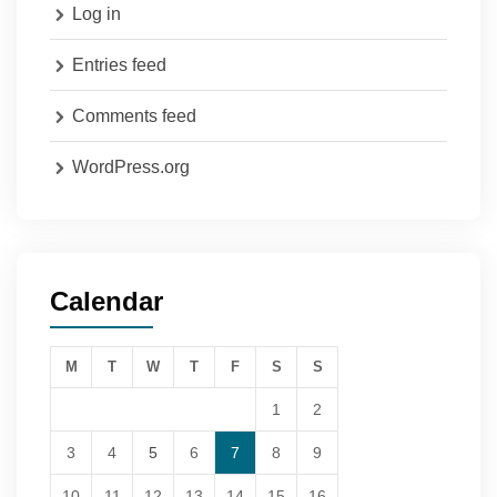
Log in
Entries feed
Comments feed
WordPress.org
Calendar
M
T
W
T
F
S
S
1
2
3
4
5
6
7
8
9
10
11
12
13
14
15
16