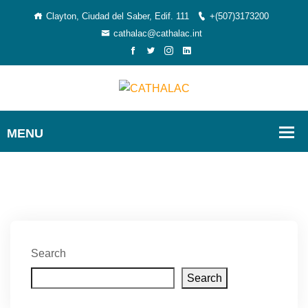
Clayton, Ciudad del Saber, Edif. 111
+(507)3173200
cathalac@cathalac.int
Search
Search