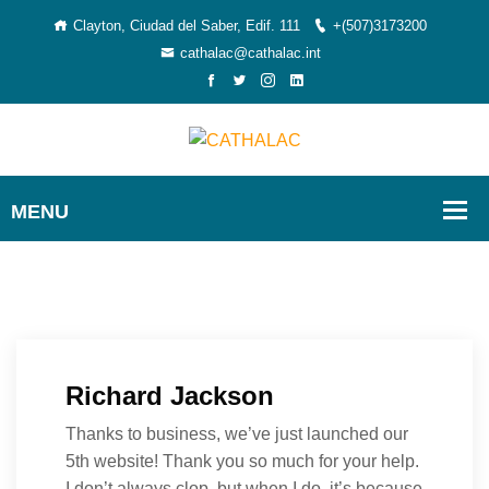
Clayton, Ciudad del Saber, Edif. 111
+(507)3173200
cathalac@cathalac.int
Richard Jackson
Thanks to business, we’ve just launched our
5th website! Thank you so much for your help.
I don’t always clop, but when I do, it’s because